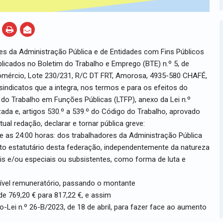
es da Administração Pública e de Entidades com Fins Públicos
licados no Boletim do Trabalho e Emprego (BTE) n.º 5, de
Comércio, Lote 230/231, R/C DT FRT, Amorosa, 4935-580 CHAFÉ,
indicatos que a integra, nos termos e para os efeitos do
l do Trabalho em Funções Públicas (LTFP), anexo da Lei n.º
zada e, artigos 530.º a 539.º do Código do Trabalho, aprovado
tual redação, declarar e tornar pública greve:
 e as 24:00 horas: dos trabalhadores da Administração Pública
bito estatutário desta federação, independentemente da natureza
ais e/ou especiais ou subsistentes, como forma de luta e
 nível remuneratório, passando o montante
, de 769,20 € para 817,22 €, e assim
-Lei n.º 26-B/2023, de 18 de abril, para fazer face ao aumento