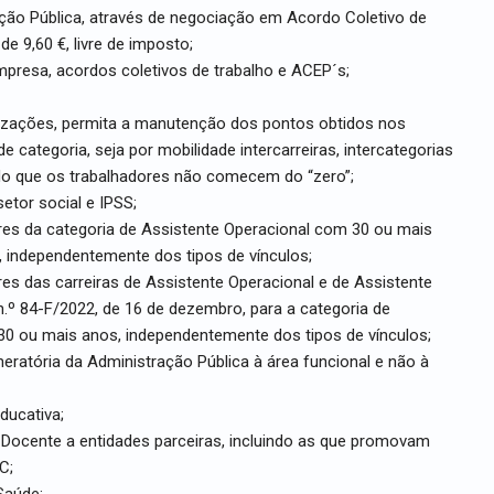
ção Pública, através de negociação em Acordo Coletivo de
de 9,60 €, livre de imposto;
presa, acordos coletivos de trabalho e ACEP´s;
orizações, permita a manutenção dos pontos obtidos nos
 categoria, seja por mobilidade intercarreiras, intercategorias
do que os trabalhadores não comecem do “zero”;
setor social e IPSS;
res da categoria de Assistente Operacional com 30 ou mais
, independentemente dos tipos de vínculos;
es das carreiras de Assistente Operacional e de Assistente
n.º 84-F/2022, de 16 de dezembro, para a categoria de
30 ou mais anos, independentemente dos tipos de vínculos;
eratória da Administração Pública à área funcional e não à
ducativa;
o Docente a entidades parceiras, incluindo as que promovam
C;
 Saúde;