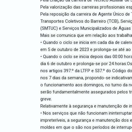
Pela valorização das carreiras profissionais esp
Pela reposição da carreira de Agente Único de 
Transportes Coletivos do Barreiro (TCB), Serv
(SMTUC) e Serviços Municipalizados de Águas 
Mais se comunica que em relação aos trabalh
• Quando o ciclo se inicia em cada dia de calend
em 5 de outubro de 2023 e prolonga-se até ao f
• Quando o ciclo se inicia depois das 00:00 hora
dia 6 de outubro e prolonga-se por 24 horas.O
nos artigos 397.º da LTFP e 537.º do Código d
nos 7 dias da semana, propondo-se indicativa
o funcionamento aos domingos, no turno da noi
serão fundamentalmente assegurados pelos tra
greve.
Relativamente à segurança e manutenção de i
• Nos serviços que não funcionam ininterrupt
impreteríveis, a segurança e manutenção dos
moldes em que o são nos períodos de interru