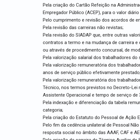
Pela criação do Cartão Refeição na Administra
Empregador Público (ACEP), para o valor diário 
Pelo cumprimento e revisão dos acordos de em
Pela revisão das carreiras não revistas;
Pela revisão do SIADAP que, entre outras val
contratos a termo e na mudança de carreira e de
ou através de procedimento concursal, de mo
Pela valorização salarial dos trabalhadores do 
Pela valorização remuneratória dos trabalhado
anos de serviço público efetivamente prestado
Pela valorização remuneratória dos trabalhador
Técnico, nos termos previstos no Decreto-Lei 
Assistente Operacional e tempo de serviço de 
Pela indexação e diferenciação da tabela remun
categoria;
Pela criação do Estatuto do Pessoal de Ação E
Pelo fim da cedência unilateral de Pessoal Nã
resposta social no âmbito das AAAF, CAF e AE
Pela criação da carreira de Técnico Auxiliar de