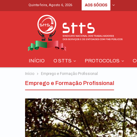
Quinta-feira, Agosto 6, 2026
AOS SÓCIOS
INÍCIO
O STTS
PROTOCOLOS
C
Início
Emprego e Formação Profissional
Emprego e Formação Profissional