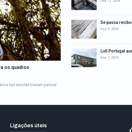
Dez 11, 2018
Se passa recibos
Dez 9, 2018
Lidl Portugal a
Dez 7, 2018
ra os quadros
rios nas escolas tiveram parecer
Ligações úteis