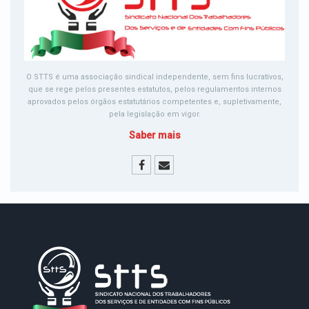
O STTS é uma associação sindical independente, sem fins lucrativos,
que se rege pelos presentes estatutos, pelos regulamentos internos
aprovados pelos órgãos estatutários competentes e, supletivamente,
pela legislação em vigor.
Saber mais