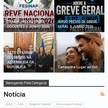
AVISO PRÉVIO DE GREVE
TRABALHADORES NÃO
AVISO PRÉVIO DE GREVE
DOCENTES 5 JUNHO 2026
GERAL 3 JUNHO 2026
STTS E FESINAP
RECEBIDOS NA
ASSEMBLEIA DA
REPÚBLICA
Campanha Lugar ao Sol
Navegando Pela Categoria
Notícia
ADSE
CGA
Código do Trabalho
Comunicação Sindical