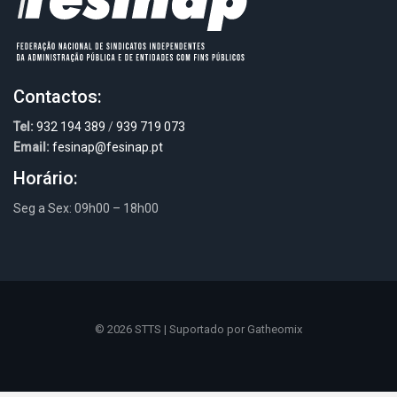
Contactos:
Tel:
932 194 389
/
939 719 073
Email:
fesinap@fesinap.pt
Horário:
Seg a Sex: 09h00 – 18h00
© 2026 STTS | Suportado por
Gatheomix