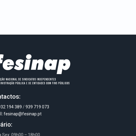
tactos:
932 194 389
/
939 719 073
l:
fesinap@fesinap.pt
ário:
a Sex: 09h00 – 18h00