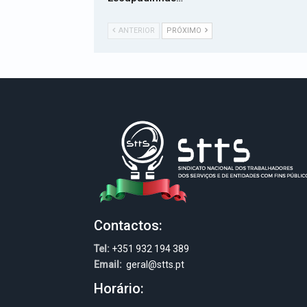
ANTERIOR
PRÓXIMO
Contactos:
Tel:
+351 932 194 389
Email:
geral@stts.pt
Horário: