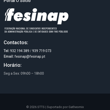
Portal O Sócio
Contactos:
Tel:
932 194 389
/
939 719 073
Email:
fesinap@fesinap.pt
Horário:
Seg a Sex: 09h00 – 18h00
© 2026 STTS | Suportado por
Gatheomix