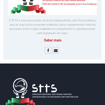
O STTS é uma associação sindical independente, sem fins lucrativos,
que se rege pelos presentes estatutos, pelos regulamentos internos
aprovados pelos órgãos estatutários competentes e, supletivamente,
pela legislação em vigor.
Saber mais