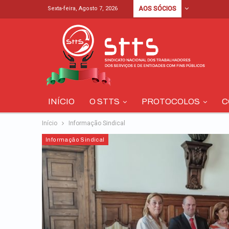
Sexta-feira, Agosto 7, 2026
AOS SÓCIOS
INÍCIO
O STTS
PROTOCOLOS
C
Início
Informação Sindical
Informação Sindical