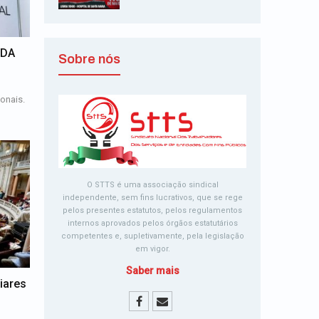
 DA
Sobre nós
onais.
O STTS é uma associação sindical
independente, sem fins lucrativos, que se rege
pelos presentes estatutos, pelos regulamentos
internos aprovados pelos órgãos estatutários
competentes e, supletivamente, pela legislação
em vigor.
Saber mais
liares