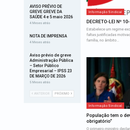
AVISO PRÉVIO DE
GREVE GREVE DA
Informação Sindical
SAÚDE 4 e 5 maio 2026
DECRETO-LEI Nº 10
4 Meses atrás
Estabelece um regime exc
faltas justificadas motiva
NOTA DE IMPRENSA
família, no âmbito…
4 Meses atrás
Aviso prévio de greve
Administração Pública
– Setor Público
Empresarial – IPSS 23
DE MARÇO DE 2026
5 Meses atrás
ANTERIOR
PRÓXIMO
Informação Sindical
População tem o de
obrigatório”
O primeiro-ministro decla