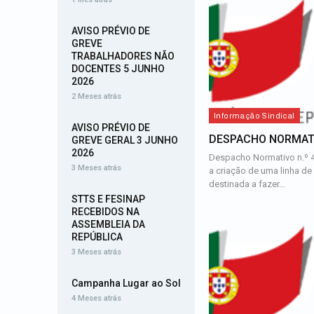
AVISO PRÉVIO DE
GREVE
TRABALHADORES NÃO
DOCENTES 5 JUNHO
2026
2 Meses atrás
Informação Sindical
AVISO PRÉVIO DE
DESPACHO NORMATI
GREVE GERAL 3 JUNHO
2026
Despacho Normativo n.º 
3 Meses atrás
a criação de uma linha de 
destinada a fazer…
STTS E FESINAP
RECEBIDOS NA
ASSEMBLEIA DA
REPÚBLICA
3 Meses atrás
Campanha Lugar ao Sol
4 Meses atrás