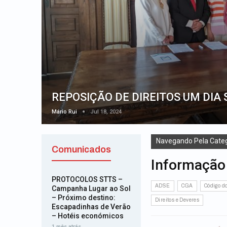
REPOSIÇÃO DE DIREITOS UM DIA
Mário Rui
Jul 18, 2024
Navegando Pela Categ
Comunicados
Informação 
PROTOCOLOS STTS –
ADSE
CGA
Código d
Campanha Lugar ao Sol
– Próximo destino:
Direitos e Deveres
Escapadinhas de Verão
– Hotéis económicos
1 mês atrás