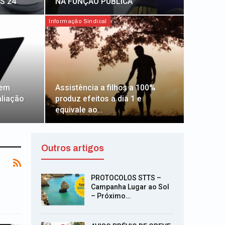
NS 24
NA FUNÇÃO PÚBLICA
Informação Sindical
 em
Assistência a filhos a 100%
aliação
produz efeitos a dia 1 e
equivale ao…
Outros artigos
PROTOCOLOS STTS –
Campanha Lugar ao Sol
– Próximo…