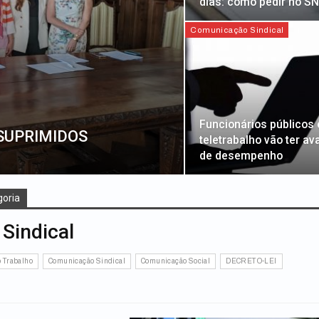
dias: como pedir no S
Comunicação Sindical
Funcionários públicos
 SUPRIMIDOS
teletrabalho vão ter av
de desempenho
oria
Sindical
o Trabalho
Comunicação Sindical
Comunicação Social
DECRETO-LEI