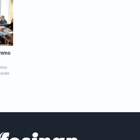
ínimo
nimo
cordo