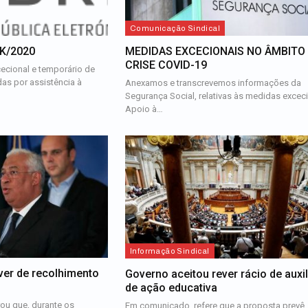
Comunicação Sindical
-K/2020
MEDIDAS EXCECIONAIS NO ÂMBITO
CRISE COVID-19
ecional e temporário de
das por assistência à
Anexamos e transcrevemos informações da
Segurança Social, relativas às medidas exceci
Apoio à…
Informação Sindical
ver de recolhimento
Governo aceitou rever rácio de auxi
de ação educativa
rou que, durante os
Em comunicado, refere que a proposta prevê