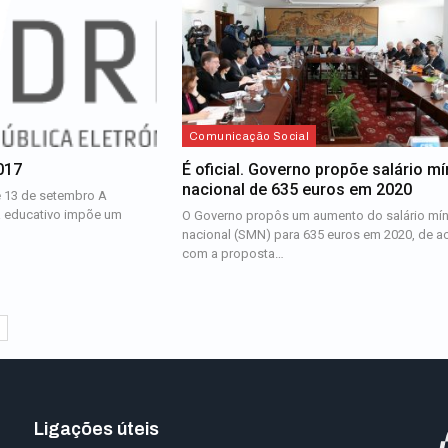
Comunicação Social
017
É oficial. Governo propõe salário m
nacional de 635 euros em 2020
e 13 de setembro A
 educativo impõe um
O Governo propôs um aumento do salário mí
nacional (SMN) para 635 euros em 2020, de a
com a proposta…
Ligações úteis