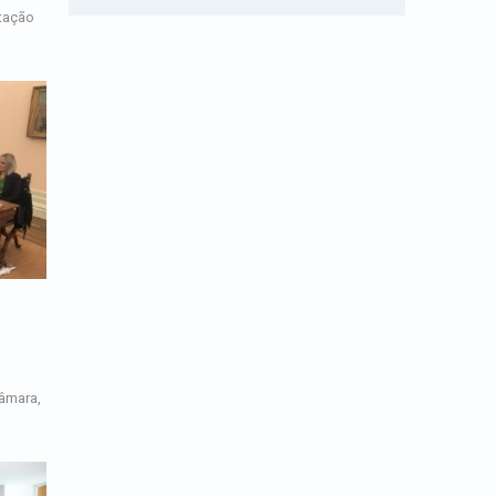
otação
âmara,