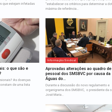
s que estejam infetadas
"estabelecer os critérios para determinar a d
máxima de referência…
Informação Sindical
is: o que são e
Aprovadas alterações ao quadro de
?
pessoal dos SMSBVC por causa da
Águas do…
ssionais? As doenças
constam de uma lista
Durante a discussão do novo regulamento e
organigrama dos SMSBVC, o presidente da c
José Maria…